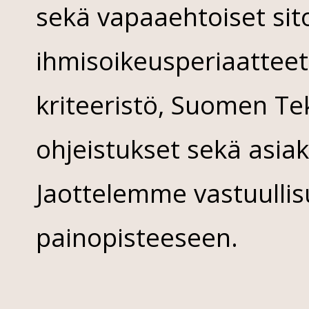
sekä vapaaehtoiset si
ihmisoikeusperiaatteet,
kriteeristö, Suomen Tek
ohjeistukset sekä asia
Jaottelemme vastuull
painopisteeseen.