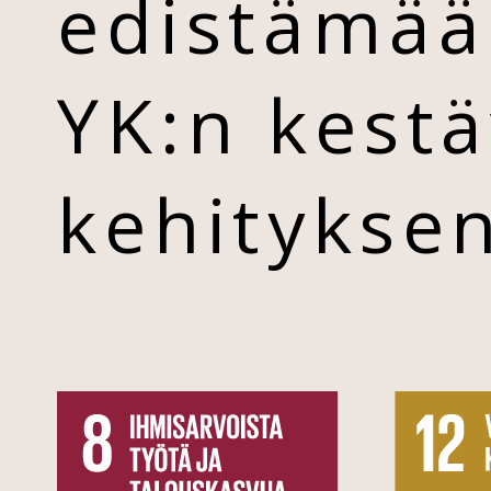
edistämää
YK:n kest
kehityksen