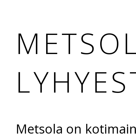
METSO
LYHYES
Metsola on kotimai