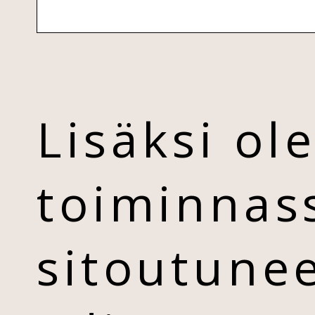
Lisäksi o
toiminna
sitoutune