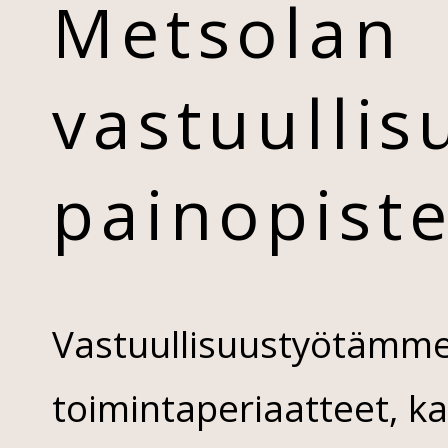
Metsolan
vastuulli
painopist
Vastuullisuustyötämme
toimintaperiaatteet, k