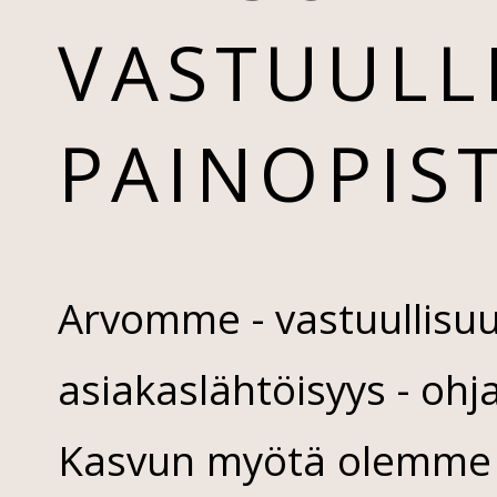
VASTUULL
PAINOPIS
Arvomme - vastuullisuu
asiakaslähtöisyys - oh
Kasvun myötä olemme h